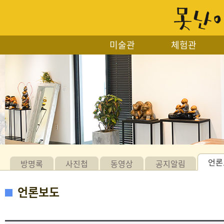
미술관
체험관
언론
방명록
사진첩
동영상
공지알림
언론보도