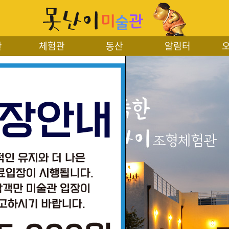
관
체험관
동산
알림터