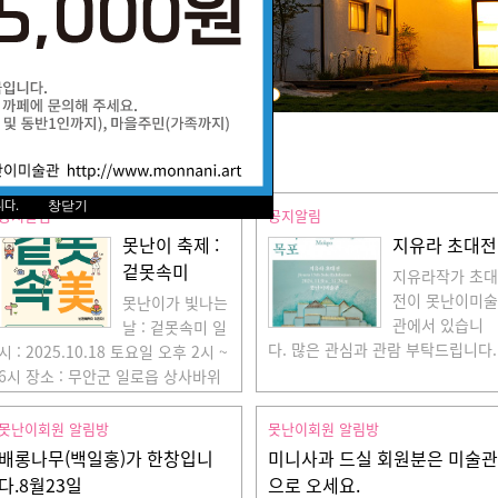
니다.
공지알림
공지알림
못난이 축제 :
지유라 초대전
겉못속미
지유라작가 초대
전이 못난이미술
못난이가 빛나는
관에서 있습니
날 : 겉못속미 일
다. 많은 관심과 관람 부탁드립니다.
시 : 2025.10.18 토요일 오후 2시 ~
6시 장소 : 무안군 일로읍 상사바위
길 125, 못난이미술관
못난이회원 알림방
못난이회원 알림방
배롱나무(백일홍)가 한창입니
미니사과 드실 회원분은 미술관
다.8월23일
으로 오세요.